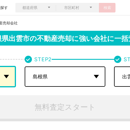
ら探す
検索
産売却会社
根県出雲市の
不動産売却に強い会社に一括
STEP
2
S
無料査定スタート