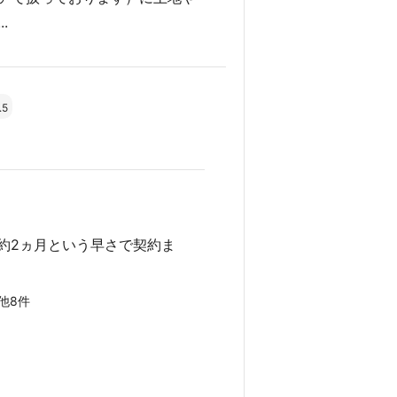
.
.5
約2ヵ月という早さで契約ま
他8件