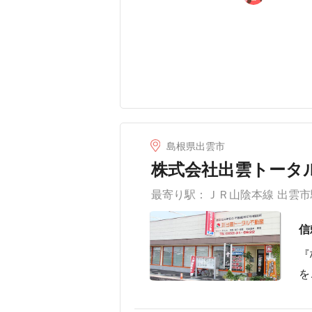
島根県出雲市
株式会社出雲トータル
最寄り駅：ＪＲ山陰本線 出雲市
信
『
を