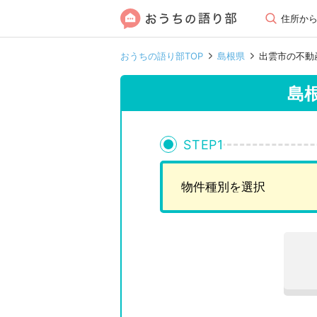
住所か
おうちの語り部TOP
島根県
出雲市の不動
島
STEP
1