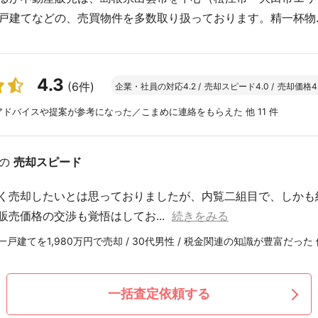
戸建てなどの、売買物件を多数取り扱っております。精一杯物..
4.3
(6件)
企業・社員の対応
4.2
/
売却スピード
4.0
/
売却価格
4
ドバイスや提案が参考になった／こまめに連絡をもらえた 他 11 件
の
売却スピード
く売却したいとは思っておりましたが、内覧二組目で、しかも
販売価格の交渉も覚悟はしてお...
続きをみる
戸建てを1,980万円で売却 / 30代男性 / 税金関連の知識が豊富だった 
一括査定依頼する