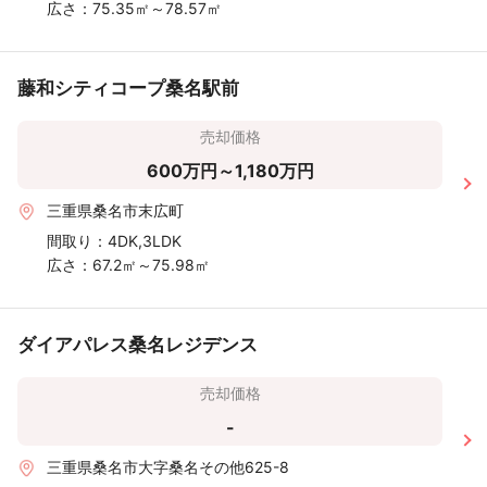
広さ：
75.35㎡～78.57㎡
藤和シティコープ桑名駅前
売却価格
600万円～1,180万円
三重県桑名市末広町
間取り：
4DK,3LDK
広さ：
67.2㎡～75.98㎡
ダイアパレス桑名レジデンス
売却価格
-
三重県桑名市大字桑名その他625-8