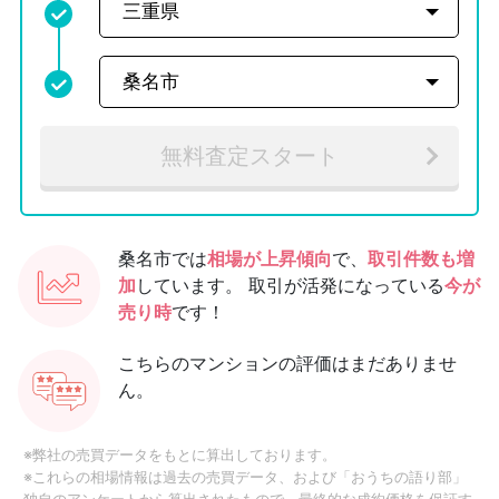
無料査定スタート
桑名市では
相場が上昇傾向
で、
取引件数も増
加
しています。
取引が活発になっている
今が
売り時
です！
こちらのマンションの評価はまだありませ
ん。
※弊社の売買データをもとに算出しております。
※これらの相場情報は過去の売買データ、および「おうちの語り部」