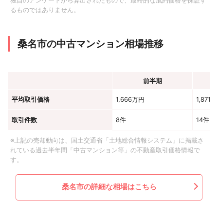
独自のアンケートから算出されたもので、最終的な成約価格を保証す
るものではありません。
桑名市の中古マンション相場推移
前半期
平均取引価格
1,666万円
1,871
取引件数
8件
14件
※上記の売却動向は、国土交通省「土地総合情報システム」に掲載さ
れている過去半年間「中古マンション等」の不動産取引価格情報で
す。
桑名市の詳細な相場はこちら