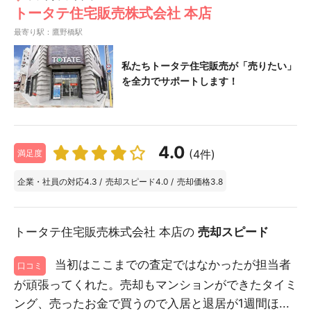
トータテ住宅販売株式会社 本店
最寄り駅：鷹野橋駅
私たちトータテ住宅販売が「売りたい」
を全力でサポートします！
4.0
(4件)
満足度
企業・社員の対応
4.3
/
売却スピード
4.0
/
売却価格
3.8
トータテ住宅販売株式会社 本店の
売却スピード
当初はここまでの査定ではなかったが担当者
口コミ
が頑張ってくれた。売却もマンションができたタイミ
ング、売ったお金で買うので入居と退居が1週間ほ...