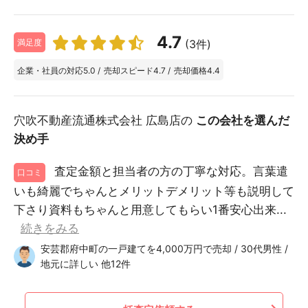
4.7
(3件)
満足度
企業・社員の対応
5.0
/
売却スピード
4.7
/
売却価格
4.4
穴吹不動産流通株式会社 広島店の
この会社を選んだ
決め手
査定金額と担当者の方の丁寧な対応。言葉遣
口コミ
いも綺麗でちゃんとメリットデメリット等も説明して
下さり資料もちゃんと用意してもらい1番安心出来...
続きをみる
安芸郡府中町の一戸建てを4,000万円で売却 / 30代男性 /
地元に詳しい 他12件