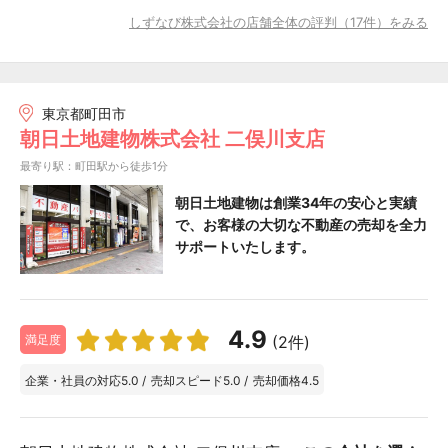
しずなび株式会社の店舗全体の評判（17件）をみる
東京都町田市
朝日土地建物株式会社 二俣川支店
最寄り駅：町田駅から徒歩1分
朝日土地建物は創業34年の安心と実績
で、お客様の大切な不動産の売却を全力
サポートいたします。
4.9
(2件)
満足度
企業・社員の対応
5.0
/
売却スピード
5.0
/
売却価格
4.5