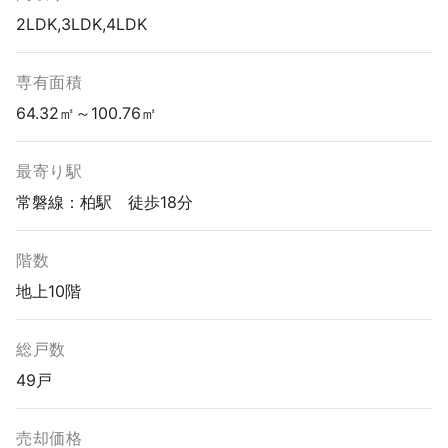
2LDK,3LDK,4LDK
専有面積
64.32㎡～100.76㎡
最寄り駅
常磐線：柏駅 徒歩18分
階数
地上10階
総戸数
49戸
売却価格