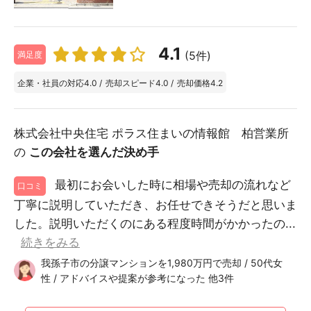
4.1
(5件)
満足度
企業・社員の対応
4.0
/
売却スピード
4.0
/
売却価格
4.2
株式会社中央住宅 ポラス住まいの情報館 柏営業所
の
この会社を選んだ決め手
最初にお会いした時に相場や売却の流れなど
口コミ
丁寧に説明していただき、お任せできそうだと思いま
した。説明いただくのにある程度時間がかかったの...
続きをみる
我孫子市の分譲マンションを1,980万円で売却 / 50代女
性 / アドバイスや提案が参考になった 他3件