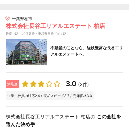
千葉県柏市
株式会社長谷工リアルエステート 柏店
最寄り駅：JR常磐線・東武野田線「柏」駅
不動産のことなら、経験豊富な長谷工リ
アルエステートへ。
3.0
(3件)
満足度
企業・社員の対応
2.4
/
売却スピード
3.7
/
売却価格
3.0
株式会社長谷工リアルエステート 柏店の
この会社を
選んだ決め手