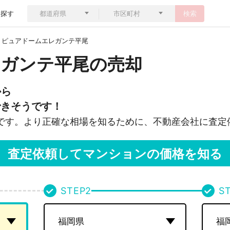
ら探す
検索
ピュアドームエレガンテ平尾
ガンテ平尾の売却
から
できそうです！
です。より正確な相場を知るために、不動産会社に査定
査定依頼してマンションの価格を知る
STEP
2
S