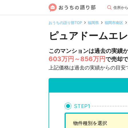
住所か
おうちの語り部TOP
福岡県
福岡市南区
ピュアドームエレ
このマンションは過去の実績
603万円～856万円
で売却
上記価格は過去の実績からの目安
STEP
1