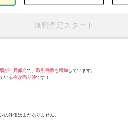
無料査定スタート
場が上昇傾向
で、
取引件数も増加
しています。
ている
今が売り時
です！
ンの評価はまだありません。