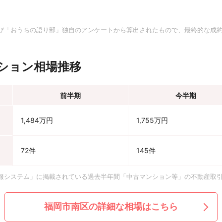
。
び「おうちの語り部」独自のアンケートから算出されたもので、最終的な成
ション相場推移
前半期
今半期
1,484万円
1,755万円
72件
145件
報システム」に掲載されている過去半年間「中古マンション等」の不動産取
福岡市南区の詳細な相場はこちら