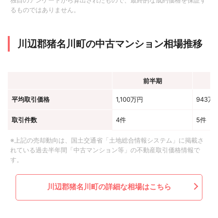
独自のアンケートから算出されたもので、最終的な成約価格を保証す
るものではありません。
川辺郡猪名川町の中古マンション相場推移
前半期
平均取引価格
1,100万円
943万
取引件数
4件
5件
※上記の売却動向は、国土交通省「土地総合情報システム」に掲載さ
れている過去半年間「中古マンション等」の不動産取引価格情報で
す。
川辺郡猪名川町の詳細な相場はこちら