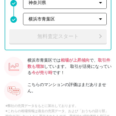
無料査定スタート
横浜市青葉区では
相場が上昇傾向
で、
取引件
数も増加
しています。
取引が活発になってい
る
今が売り時
です！
こちらのマンションの評価はまだありませ
ん。
※弊社の売買データをもとに算出しております。
※これらの相場情報は過去の売買データ、および「おうちの語り部」