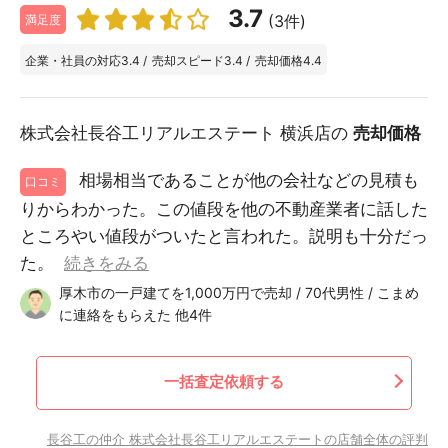
3.7
(3件)
満足度
企業・社員の対応
3.4
/
売却スピード
3.4
/
売却価格
4.4
株式会社長谷工リアルエステート 横浜店の
売却価格
相場相当であることが他の会社などの見積も
口コミ
りからわかった。この値段を他の不動産業者に話した
ところやい値段がついたと言われた。説明も十分だっ
た。
続きをみる
厚木市の一戸建てを1,000万円で売却 / 70代男性 / こまめ
に連絡をもらえた 他4件
一括査定依頼する
長谷工の仲介 株式会社長谷工リアルエステートの店舗全体の評判