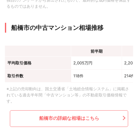
独自のアンケートから算出されたもので、最終的な成約価格を保証す
るものではありません。
船橋市の中古マンション相場推移
前半期
平均取引価格
2,005万円
2,204
取引件数
118件
214件
※上記の売却動向は、国土交通省「土地総合情報システム」に掲載さ
れている過去半年間「中古マンション等」の不動産取引価格情報で
す。
船橋市の詳細な相場はこちら