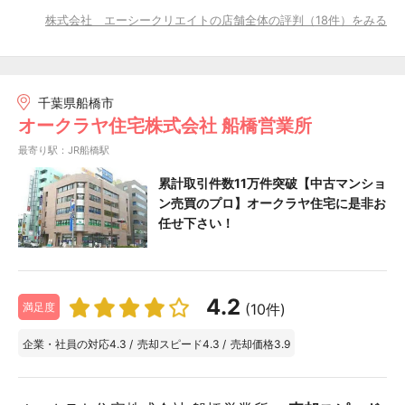
株式会社 エーシークリエイトの店舗全体の評判（18件）をみる
千葉県船橋市
オークラヤ住宅株式会社 船橋営業所
最寄り駅：JR船橋駅
累計取引件数11万件突破【中古マンショ
ン売買のプロ】オークラヤ住宅に是非お
任せ下さい！
4.2
(10件)
満足度
企業・社員の対応
4.3
/
売却スピード
4.3
/
売却価格
3.9