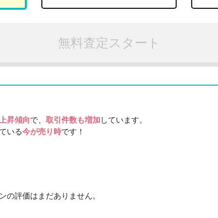
無料査定スタート
上昇傾向
で、
取引件数も増加
しています。
ている
今が売り時
です！
ンの評価はまだありません。