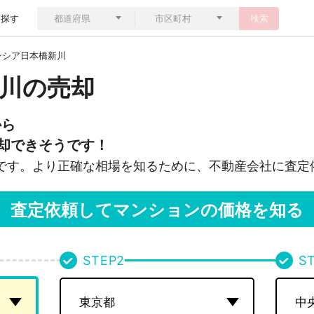
ら探す
検索
ンシア日本橋新川
川の売却
から
却できそうです！
です。より正確な相場を知るために、不動産会社に査定
査定依頼してマンションの価格を知る
STEP
2
S