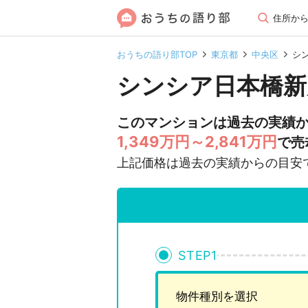
住所か
おうちの語り部TOP
東京都
中央区
シ
シンシア日本橋新
このマンションは過去の実績
1,349万円～2,841万円
で売
上記価格は過去の実績からの目安
STEP
1