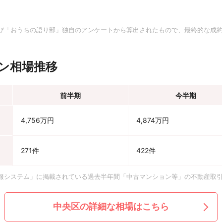
。
び「おうちの語り部」独自のアンケートから算出されたもので、最終的な成
ン相場推移
前半期
今半期
4,756万円
4,874万円
271件
422件
報システム」に掲載されている過去半年間「中古マンション等」の不動産取
中央区の詳細な相場はこちら