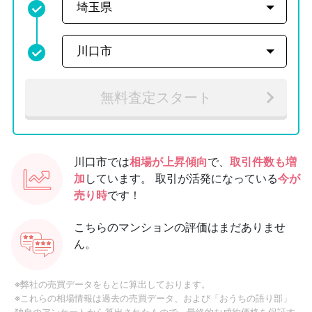
無料査定スタート
川口市では
相場が上昇傾向
で、
取引件数も増
加
しています。
取引が活発になっている
今が
売り時
です！
こちらのマンションの評価はまだありませ
ん。
※弊社の売買データをもとに算出しております。
※これらの相場情報は過去の売買データ、および「おうちの語り部」