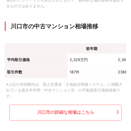
独自のアンケートから算出されたもので、最終的な成約価格を保証す
るものではありません。
川口市の中古マンション相場推移
前半期
平均取引価格
2,329万円
2,369
取引件数
187件
238件
※上記の売却動向は、国土交通省「土地総合情報システム」に掲載さ
れている過去半年間「中古マンション等」の不動産取引価格情報で
す。
川口市の詳細な相場はこちら