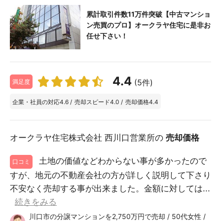
累計取引件数11万件突破【中古マンショ
ン売買のプロ】オークラヤ住宅に是非お
任せ下さい！
4.4
(5件)
満足度
企業・社員の対応
4.6
/
売却スピード
4.0
/
売却価格
4.4
オークラヤ住宅株式会社 西川口営業所の
売却価格
土地の価値などわからない事が多かったので
口コミ
すが、地元の不動産会社の方が詳しく説明して下さり
不安なく売却する事が出来ました。金額に対しては...
続きをみる
川口市の分譲マンションを2,750万円で売却 / 50代女性 /