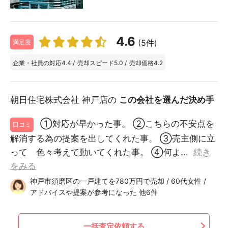
4.6
(5件)
満足度
企業・社員の対応
4.4
/
売却スピード
5.0
/
売却価格
4.2
朝日住宅株式会社 神戸店の
この会社を選んだ決め手
①対応が早かった事。 ②こちらの不安点を
口コミ
解消する為の提案を出してくれた事。 ③売主側に立
って 色々考えて動いてくれた事。 ④何よ...
続き
をみる
神戸市須磨区の一戸建てを780万円で売却 / 60代女性 /
アドバイスや提案が参考になった 他6件
一括査定依頼する