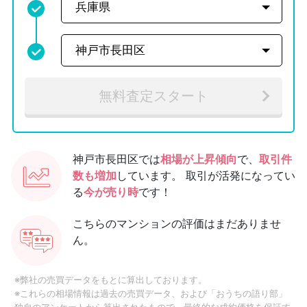
無料査定スタート
神戸市長田区では
相場が上昇傾向
で、
取引件
数も増加
しています。
取引が活発になってい
る
今が売り時
です！
こちらのマンションの評価はまだありませ
ん。
※弊社の売買データをもとに算出しております。
※これらの相場情報は過去の売買データ、および「おうちの語り部」