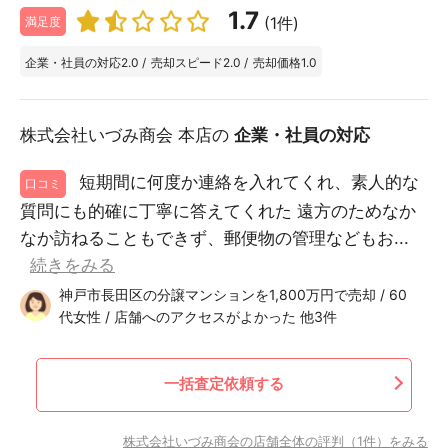
1.7
(1件)
満足度
企業・社員の対応
2.0
/
売却スピード
2.0
/
売却価格
1.0
株式会社いづみ商会 本店の
企業・社員の対応
短期間に何度か連絡を入れてくれ、素人的な
口コミ
質問にも的確に丁寧に答えてくれた 遠方のためなか
なか訪ねることもできず、郵便物の管理などもお...
続きをみる
神戸市長田区の分譲マンションを1,800万円で売却 / 60
代女性 / 店舗へのアクセスがよかった 他3件
一括査定依頼する
株式会社いづみ商会の店舗全体の評判（1件）をみる