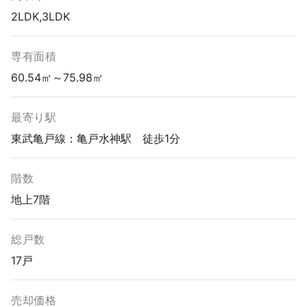
2LDK,3LDK
専有面積
60.54㎡～75.98㎡
最寄り駅
東武亀戸線：亀戸水神駅 徒歩1分
階数
地上7階
総戸数
17戸
売却価格