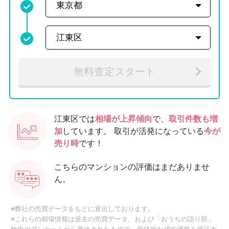
無料査定スタート
江東区では
相場が上昇傾向
で、
取引件数も増
加
しています。
取引が活発になっている
今が
売り時
です！
こちらのマンションの評価はまだありませ
ん。
※弊社の売買データをもとに算出しております。
※これらの相場情報は過去の売買データ、および「おうちの語り部」