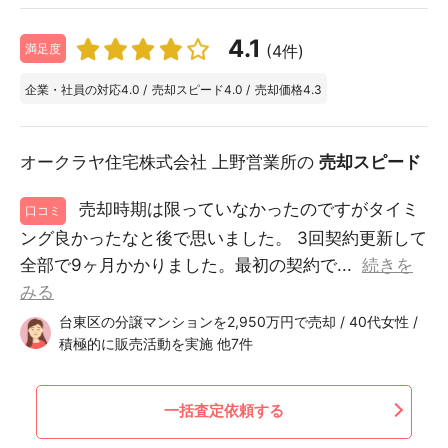
4.1
(4件)
満足度
企業・社員の対応
4.0
/
売却スピード
4.0
/
売却価格
4.3
オークラヤ住宅株式会社 上野営業所の
売却スピード
売却時期は限っていなかったのですがタイミ
口コミ
ング良かったなと後で思いました。 3回契約更新して
全部で9ヶ月かかりました。最初の契約で...
続きを
みる
台東区の分譲マンションを2,950万円で売却 / 40代女性 /
積極的に販売活動を実施 他7件
一括査定依頼する