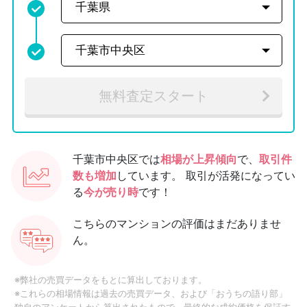
無料査定スタート
千葉市中央区では
相場が上昇傾向
で、
取引件
数も増加
しています。
取引が活発になってい
る
今が売り時
です！
こちらのマンションの評価はまだありませ
ん。
※弊社の売買データをもとに算出しております。
※これらの相場情報は過去の売買データ、および「おうちの語り部」