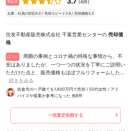
3.7
(4件)
満足度
企業・社員の対応
4.0
/
売却スピード
3.8
/
売却価格
3.3
住友不動産販売株式会社 千葉営業センターの
売却価
格
周囲の事例とコロナ禍の特殊な事情から、不
口コミ
安はありましたが、一つ一つの状況を丁寧にご説明い
ただけた点と、販売価格もほぼフルリフォームした...
続きをみる
佐倉市の一戸建てを1,600万円で売却 / 50代女性 / アド
バイスや提案が参考になった 他8件
一括査定依頼する