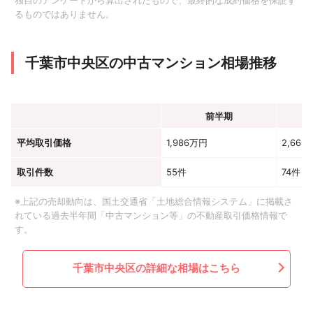
独自のアンケートから算出されたもので、最終的な成約価格を保証す
るものではありません。
千葉市中央区の中古マンション相場推移
前半期
平均取引価格
1,986万円
2,666
取引件数
55件
74件
※上記の売却動向は、国土交通省「土地総合情報システム」に掲載さ
れている過去半年間「中古マンション等」の不動産取引価格情報で
す。
千葉市中央区の詳細な相場はこちら