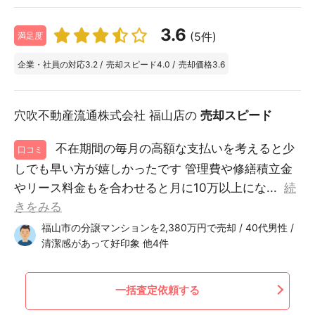
3.6
(5件)
満足度
企業・社員の対応
3.2
/
売却スピード
4.0
/
売却価格
3.6
穴吹不動産流通株式会社 福山店の
売却スピード
不在期間の毎月の高額な支払いを考えると少
口コミ
しでも早い方が嬉しかったです 管理費や修繕積立金
やリース料金もを合わせると月に10万以上にな...
続
きをみる
福山市の分譲マンションを2,380万円で売却 / 40代男性 /
清潔感があって好印象 他4件
一括査定依頼する