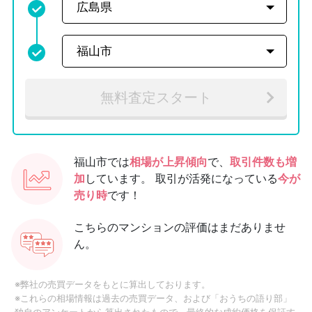
無料査定スタート
福山市では
相場が上昇傾向
で、
取引件数も増
加
しています。
取引が活発になっている
今が
売り時
です！
こちらのマンションの評価はまだありませ
ん。
※弊社の売買データをもとに算出しております。
※これらの相場情報は過去の売買データ、および「おうちの語り部」