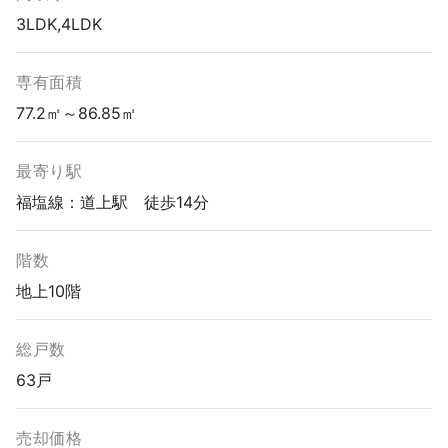
3LDK,4LDK
専有面積
77.2㎡～86.85㎡
最寄り駅
福塩線：道上駅 徒歩14分
階数
地上10階
総戸数
63戸
売却価格