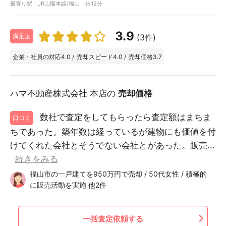
最寄り駅：JR山陽本線/福山 歩12分
3.9
(3件)
満足度
企業・社員の対応
4.0
/
売却スピード
4.0
/
売却価格
3.7
ハマ不動産株式会社 本店の
売却価格
数社で査定をしてもらったら査定額はまちま
口コミ
ちであった。築年数は経っているが建物にも価値を付
けてくれた会社とそうでない会社とがあった。販売...
続きをみる
福山市の一戸建てを950万円で売却 / 50代女性 / 積極的
に販売活動を実施 他2件
一括査定依頼する