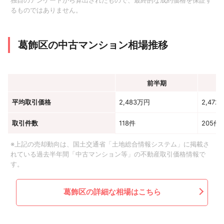
独自のアンケートから算出されたもので、最終的な成約価格を保証す
るものではありません。
葛飾区の中古マンション相場推移
前半期
平均取引価格
2,483万円
2,472
取引件数
118件
205件
※上記の売却動向は、国土交通省「土地総合情報システム」に掲載さ
れている過去半年間「中古マンション等」の不動産取引価格情報で
す。
葛飾区の詳細な相場はこちら