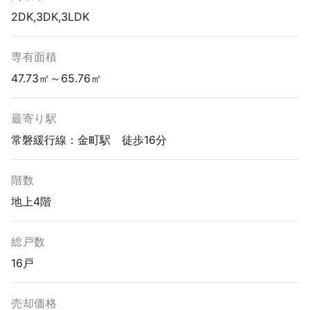
2DK,3DK,3LDK
専有面積
47.73㎡～65.76㎡
最寄り駅
常磐緩行線：金町駅 徒歩16分
階数
地上4階
総戸数
16戸
売却価格