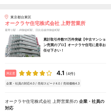
東京都台東区
オークラヤ住宅株式会社 上野営業所
最寄り駅：JR御徒町駅、日比谷線仲御徒町駅
累計取引件数11万件突破【中古マンショ
ン売買のプロ】オークラヤ住宅に是非お
任せ下さい！
4.1
(4件)
満足度
企業・社員の対応
4.0
/
売却スピード
4.0
/
売却価格
4.3
オークラヤ住宅株式会社 上野営業所の
企業・社員の
対応