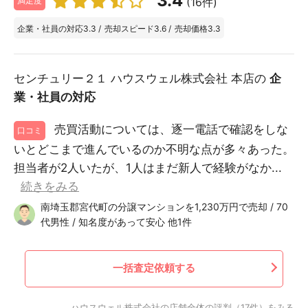
3.4
(16件)
満足度
企業・社員の対応
3.3
/
売却スピード
3.6
/
売却価格
3.3
センチュリー２１ ハウスウェル株式会社 本店の
企
業・社員の対応
売買活動については、逐一電話で確認をしな
口コミ
いとどこまで進んでいるのか不明な点が多々あった。
担当者が2人いたが、1人はまだ新人で経験がなか...
続きをみる
南埼玉郡宮代町の分譲マンションを1,230万円で売却 / 70
代男性 / 知名度があって安心 他1件
一括査定依頼する
ハウスウェル株式会社の店舗全体の評判（17件）をみる