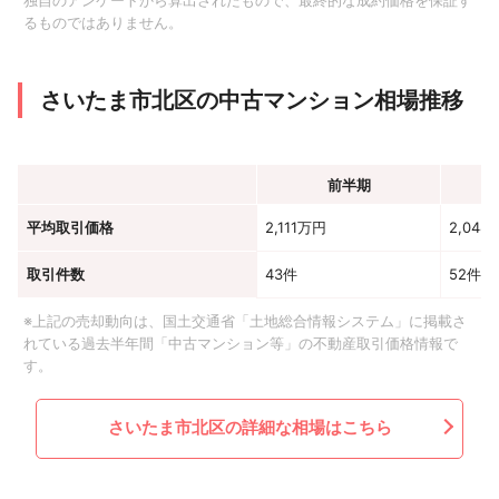
独自のアンケートから算出されたもので、最終的な成約価格を保証す
るものではありません。
さいたま市北区の中古マンション相場推移
前半期
平均取引価格
2,111万円
2,048
取引件数
43件
52件
※上記の売却動向は、国土交通省「土地総合情報システム」に掲載さ
れている過去半年間「中古マンション等」の不動産取引価格情報で
す。
さいたま市北区の詳細な相場はこちら