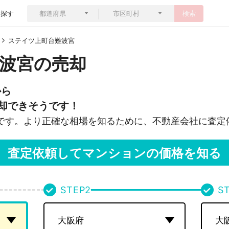
ら探す
検索
ステイツ上町台難波宮
波宮の売却
から
却できそうです！
です。より正確な相場を知るために、不動産会社に査定
査定依頼してマンションの価格を知る
STEP
2
S