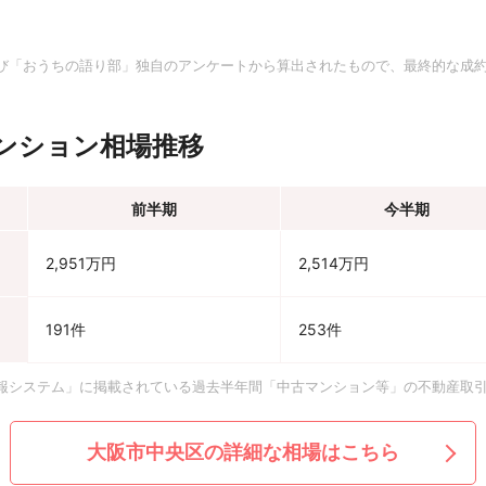
。
び「おうちの語り部」独自のアンケートから算出されたもので、最終的な成
ンション相場推移
前半期
今半期
2,951万円
2,514万円
191件
253件
報システム」に掲載されている過去半年間「中古マンション等」の不動産取
大阪市中央区の詳細な相場はこちら