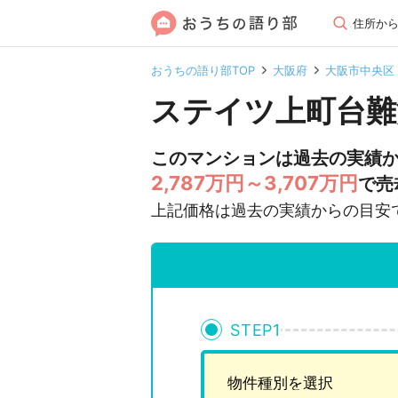
住所か
おうちの語り部TOP
大阪府
大阪市中央区
ステイツ上町台難
このマンションは過去の実績
2,787万円～3,707万円
で売
上記価格は過去の実績からの目安
STEP
1