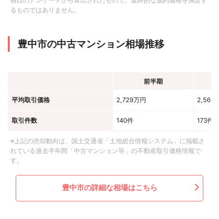
独自のアンケートから算出されたもので、最終的な成約価格を保証す
るものではありません。
豊中市の中古マンション相場推移
前半期
平均取引価格
2,729万円
2,562
取引件数
140件
173件
※上記の売却動向は、国土交通省「土地総合情報システム」に掲載さ
れている過去半年間「中古マンション等」の不動産取引価格情報で
す。
豊中市の詳細な相場はこちら