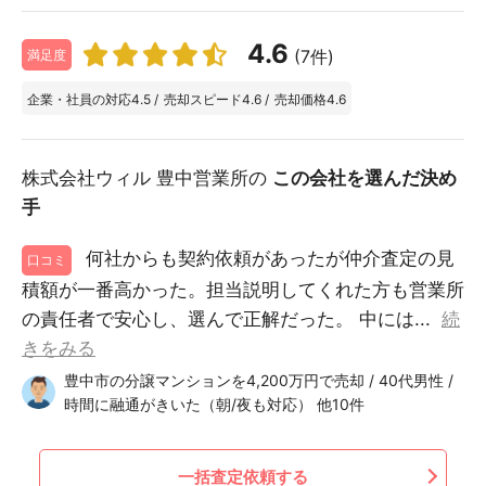
4.6
(7件)
満足度
企業・社員の対応
4.5
/
売却スピード
4.6
/
売却価格
4.6
株式会社ウィル 豊中営業所の
この会社を選んだ決め
手
何社からも契約依頼があったが仲介査定の見
口コミ
積額が一番高かった。担当説明してくれた方も営業所
の責任者で安心し、選んで正解だった。 中には...
続
きをみる
豊中市の分譲マンションを4,200万円で売却 / 40代男性 /
時間に融通がきいた（朝/夜も対応） 他10件
一括査定依頼する