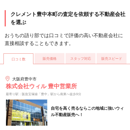
クレメント豊中本町の査定を依頼する不動産会社
を選ぶ
おうちの語り部では口コミで評価の高い不動産会社に
直接相談することもできます。
販売価格
スタッフ対応
販売スピード
口コミ数
大阪府豊中市
株式会社ウィル 豊中営業所
最寄り駅：阪急宝塚線「豊中」駅から南東へ徒歩9分
自宅を高く売るならこの地域に強いウィ
ル不動産販売へ！