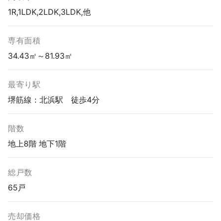
1R,1LDK,2LDK,3LDK,他
専有面積
34.43㎡～81.93㎡
最寄り駅
堺筋線：北浜駅 徒歩4分
階数
地上8階 地下1階
総戸数
65戸
売却価格