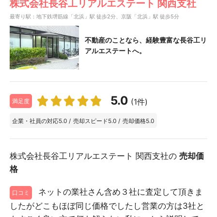
株式会社長谷工リアルエステート 関西支社
最寄り駅：地下鉄堺筋線「北浜」駅 徒歩2分、京阪「北浜」駅 徒歩5分
不動産のことなら、経験豊富な長谷工リ
アルエステートへ。
5.0
(1件)
満足度
企業・社員の対応
5.0
/
売却スピード
5.0
/
売却価格
5.0
株式会社長谷工リアルエステート 関西支社の
売却価
格
ネットの業社さん含め３社に査定して頂きま
口コミ
したがどこもほぼ同じ価格でしたし営業の方は3社と