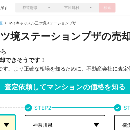
ら探す
検索
区
マイキャッスル三ツ境ステーションプザ
三ツ境ステーションプザの売
から
却できそうです！
です。より正確な相場を知るために、不動産会社に査定
査定依頼してマンションの価格を知る
STEP
2
S