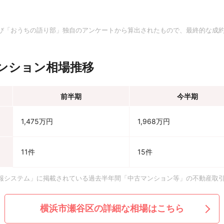
。
び「おうちの語り部」独自のアンケートから算出されたもので、最終的な成
ンション相場推移
前半期
今半期
1,475万円
1,968万円
11件
15件
報システム」に掲載されている過去半年間「中古マンション等」の不動産取
横浜市瀬谷区の詳細な相場はこちら