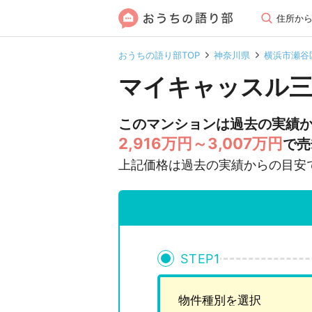
住所か
おうちの語り部TOP
神奈川県
横浜市瀬谷
マイキャッスル
このマンションは過去の実績
2,916万円～3,007万円
で売
上記価格は過去の実績からの目安
STEP
1