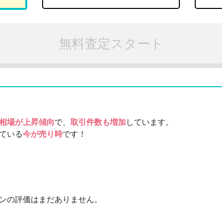
無料査定スタート
相場が上昇傾向
で、
取引件数も増加
しています。
ている
今が売り時
です！
ンの評価はまだありません。