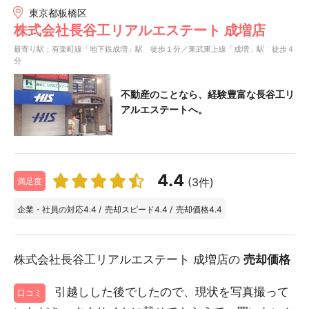
東京都板橋区
株式会社長谷工リアルエステート 成増店
最寄り駅：有楽町線「地下鉄成増」駅 徒歩１分／東武東上線「成増」駅 徒歩４
分
不動産のことなら、経験豊富な長谷工リ
アルエステートへ。
4.4
(3件)
満足度
企業・社員の対応
4.4
/
売却スピード
4.4
/
売却価格
4.4
株式会社長谷工リアルエステート 成増店の
売却価格
引越しした後でしたので、現状を写真撮って
口コミ