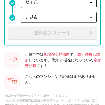
無料査定スタート
川越市では
相場が上昇傾向
で、
取引件数も増
加
しています。
取引が活発になっている
今が
売り時
です！
こちらのマンションの評価はまだありませ
ん。
※弊社の売買データをもとに算出しております。
※これらの相場情報は過去の売買データ、および「おうちの語り部」