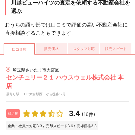
川越ビューハイツの査定を依頼する不動産会社を
選ぶ
おうちの語り部では口コミで評価の高い不動産会社に
直接相談することもできます。
販売価格
スタッフ対応
販売スピード
口コミ数
埼玉県さいたま市大宮区
センチュリー２１ ハウスウェル株式会社 本
店
最寄り駅：ＪＲ大宮駅西口から徒歩17分
3.4
(16件)
満足度
企業・社員の対応
3.3
/
売却スピード
3.6
/
売却価格
3.3