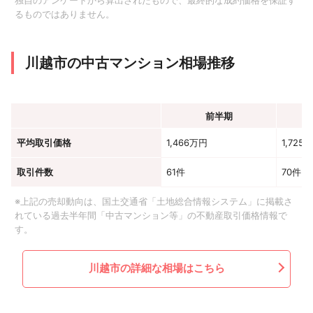
独自のアンケートから算出されたもので、最終的な成約価格を保証す
るものではありません。
川越市の中古マンション相場推移
前半期
平均取引価格
1,466万円
1,725
取引件数
61件
70件
※上記の売却動向は、国土交通省「土地総合情報システム」に掲載さ
れている過去半年間「中古マンション等」の不動産取引価格情報で
す。
川越市の詳細な相場はこちら