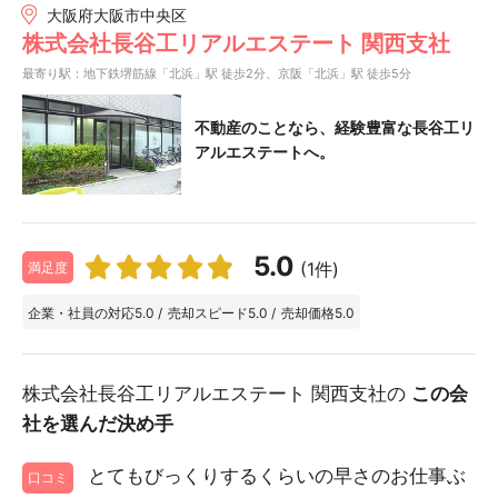
大阪府大阪市中央区
株式会社長谷工リアルエステート 関西支社
最寄り駅：地下鉄堺筋線「北浜」駅 徒歩2分、京阪「北浜」駅 徒歩5分
不動産のことなら、経験豊富な長谷工リ
アルエステートへ。
5.0
(1件)
満足度
企業・社員の対応
5.0
/
売却スピード
5.0
/
売却価格
5.0
株式会社長谷工リアルエステート 関西支社の
この会
社を選んだ決め手
とてもびっくりするくらいの早さのお仕事ぶ
口コミ