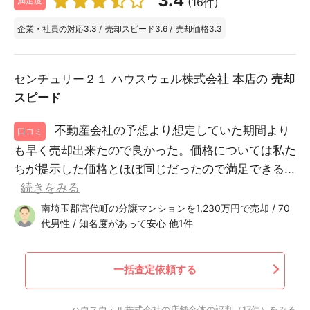
3.4
(16件)
満足度
企業・社員の対応
3.3
/
売却スピード
3.6
/
売却価格
3.3
センチュリー２１ ハウスウェル株式会社 本店の
売却
スピード
不動産会社の予想より想定していた期間より
口コミ
も早く売却出来たので良かった。価格については私た
ちが提示した価格とほぼ同じだったので満足できる...
続きをみる
南埼玉郡宮代町の分譲マンションを1,230万円で売却 / 70
代男性 / 知名度があって安心 他1件
一括査定依頼する
ハウスウェル株式会社の店舗全体の評判（17件）をみる