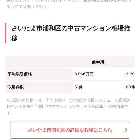
独自のアンケートから算出されたもので、最終的な成約価格を保証す
るものではありません。
さいたま市浦和区の中古マンション相場推
移
前半期
平均取引価格
3,966万円
3,394
取引件数
51件
88件
※上記の売却動向は、国土交通省「土地総合情報システム」に掲載さ
れている過去半年間「中古マンション等」の不動産取引価格情報で
す。
さいたま市浦和区の詳細な相場はこちら