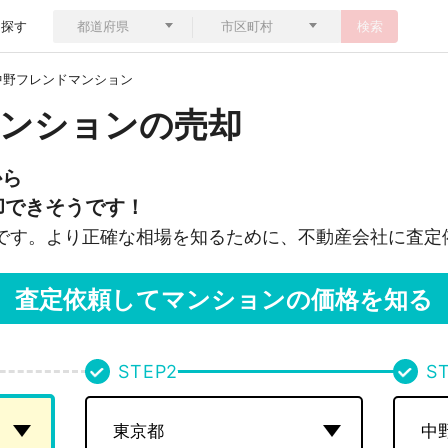
ら探す
検索
中野フレンドマンション
ンションの売却
から
却できそうです！
です。より正確な相場を知るために、不動産会社に査定
査定依頼してマンションの価格を知る
STEP
2
S