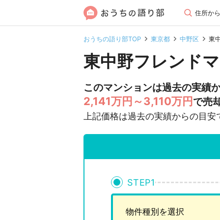
住所か
おうちの語り部TOP
東京都
中野区
東
東中野フレンドマ
このマンションは過去の実績
2,141万円～3,110万円
で売
上記価格は過去の実績からの目安
STEP
1