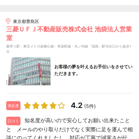
東京都豊島区
三菱ＵＦＪ不動産販売株式会社 池袋法人営業
室
最寄り駅：東京メトロ副都心線・有楽町線・丸ノ内線「池袋」駅1b出口から徒歩1
分
お客様の夢を叶えるお手伝いをさせてい
ただきます。
4.2
(5件)
満足度
知名度が高いので安心してお願い出来たこと
口コミ
と メールのやり取りだけでなく実際に足を運んで相
談にのってくれましたし 対応が丁寧で誠実さが伝...