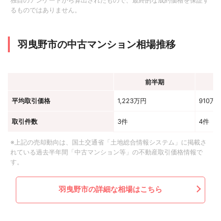
独自のアンケートから算出されたもので、最終的な成約価格を保証す
るものではありません。
羽曳野市の中古マンション相場推移
前半期
平均取引価格
1,223万円
910万
取引件数
3件
4件
※上記の売却動向は、国土交通省「土地総合情報システム」に掲載さ
れている過去半年間「中古マンション等」の不動産取引価格情報で
す。
羽曳野市の詳細な相場はこちら