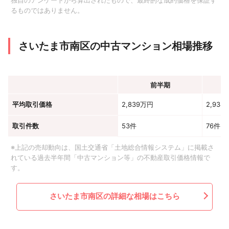
独自のアンケートから算出されたもので、最終的な成約価格を保証す
るものではありません。
さいたま市南区の中古マンション相場推移
前半期
平均取引価格
2,839万円
2,938
取引件数
53件
76件
※上記の売却動向は、国土交通省「土地総合情報システム」に掲載さ
れている過去半年間「中古マンション等」の不動産取引価格情報で
す。
さいたま市南区の詳細な相場はこちら