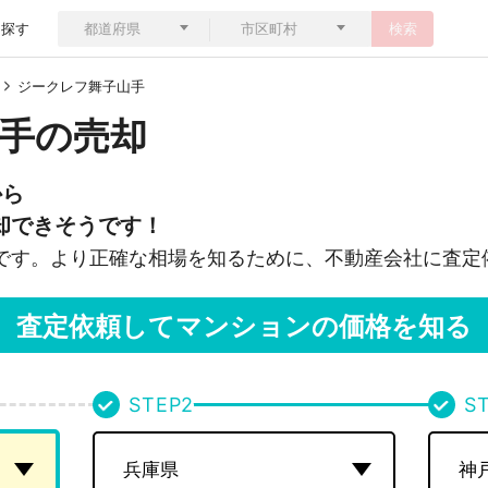
ら探す
検索
ジークレフ舞子山手
手の売却
から
却できそうです！
です。より正確な相場を知るために、不動産会社に査定
査定依頼してマンションの価格を知る
STEP
2
S