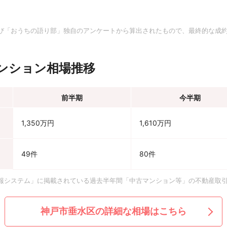
。
び「おうちの語り部」独自のアンケートから算出されたもので、最終的な成
ンション相場推移
前半期
今半期
1,350万円
1,610万円
49件
80件
報システム」に掲載されている過去半年間「中古マンション等」の不動産取
神戸市垂水区の詳細な相場はこちら