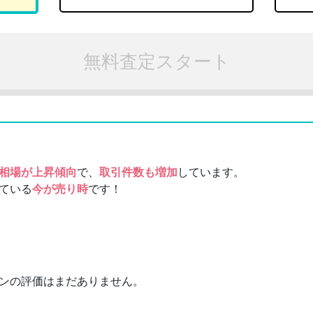
無料査定スタート
相場が上昇傾向
で、
取引件数も増加
しています。
ている
今が売り時
です！
ンの評価はまだありません。