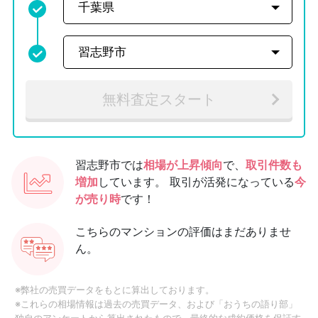
無料査定スタート
習志野市では
相場が上昇傾向
で、
取引件数も
増加
しています。
取引が活発になっている
今
が売り時
です！
こちらのマンションの評価はまだありませ
ん。
※弊社の売買データをもとに算出しております。
※これらの相場情報は過去の売買データ、および「おうちの語り部」