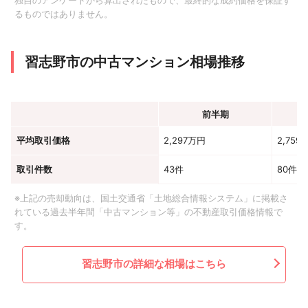
独自のアンケートから算出されたもので、最終的な成約価格を保証す
るものではありません。
習志野市の中古マンション相場推移
前半期
平均取引価格
2,297万円
2,759
取引件数
43件
80件
※上記の売却動向は、国土交通省「土地総合情報システム」に掲載さ
れている過去半年間「中古マンション等」の不動産取引価格情報で
す。
習志野市の詳細な相場はこちら