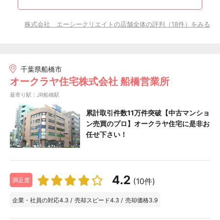
株式会社 エーシークリエイトの店舗全体の評判（18件）をみる
千葉県船橋市
オークラヤ住宅株式会社 船橋営業所
最寄り駅：JR船橋駅
累計取引件数11万件突破【中古マンショ
ン売買のプロ】オークラヤ住宅に是非お
任せ下さい！
4.2
(10件)
満足度
企業・社員の対応
4.3
/
売却スピード
4.3
/
売却価格
3.9