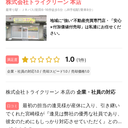
株式会社トライクリーン 本店
最寄り駅：ＪＲバス/前田6-16停徒歩5分（JR手稲駅/乗車8分）
地域に”強い”不動産売買専門店・「安心
×付加価値付売却」は私達にお任せくだ
さい。
1.0
(1件)
満足度
企業・社員の対応
1.0
/
売却スピード
1.0
/
売却価格
1.0
株式会社トライクリーン 本店の
企業・社員の対応
最初の担当の逢見様が産休に入り、引き継い
口コミ
でくれた宮崎様が『逢見は弊社の優秀な社員であり、
彼女のためにもしっかり対応させていただく』との...