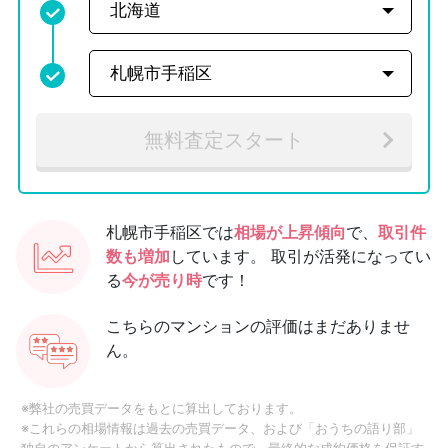
無料査定スタート
札幌市手稲区では
相場が上昇傾向
で、
取引件
数も増加
しています。
取引が活発になってい
る
今が売り時
です！
こちらのマンションの評価はまだありませ
ん。
※弊社の売買データをもとに算出しております。
※これらの相場情報は過去の売買データ、および「おうちの語り部」