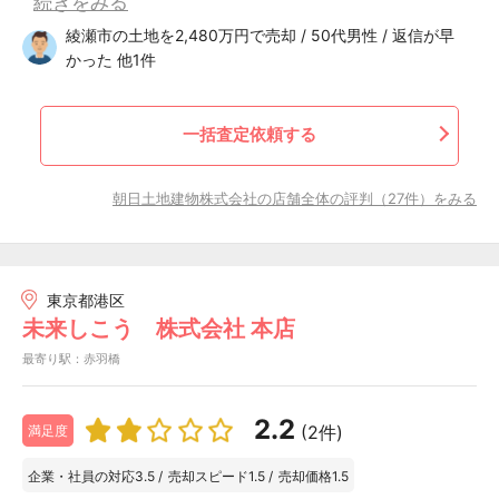
続きをみる
綾瀬市の土地を2,480万円で売却 / 50代男性 / 返信が早
かった 他1件
一括査定依頼する
朝日土地建物株式会社の店舗全体の評判（27件）をみる
東京都港区
未来しこう 株式会社 本店
最寄り駅：赤羽橋
2.2
(2件)
満足度
企業・社員の対応
3.5
/
売却スピード
1.5
/
売却価格
1.5