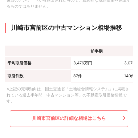
独自のアンケートから算出されたもので、最終的な成約価格を保証す
るものではありません。
川崎市宮前区の中古マンション相場推移
前半期
平均取引価格
3,476万円
3,070
取引件数
87件
140件
※上記の売却動向は、国土交通省「土地総合情報システム」に掲載さ
れている過去半年間「中古マンション等」の不動産取引価格情報で
す。
川崎市宮前区の詳細な相場はこちら