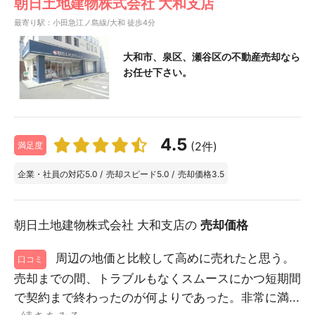
朝日土地建物株式会社 大和支店
最寄り駅：小田急江ノ島線/大和 徒歩4分
大和市、泉区、瀬谷区の不動産売却なら
お任せ下さい。
4.5
(2件)
満足度
企業・社員の対応
5.0
/
売却スピード
5.0
/
売却価格
3.5
朝日土地建物株式会社 大和支店の
売却価格
周辺の地価と比較して高めに売れたと思う。
口コミ
売却までの間、トラブルもなくスムースにかつ短期間
で契約まで終わったのが何よりであった。非常に満...