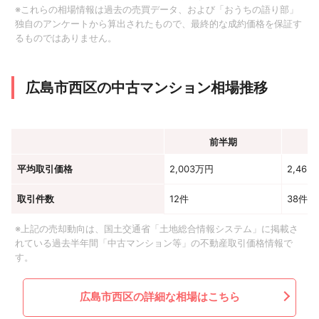
※これらの相場情報は過去の売買データ、および「おうちの語り部」
独自のアンケートから算出されたもので、最終的な成約価格を保証す
るものではありません。
広島市西区の中古マンション相場推移
前半期
平均取引価格
2,003万円
2,462
取引件数
12件
38件
※上記の売却動向は、国土交通省「土地総合情報システム」に掲載さ
れている過去半年間「中古マンション等」の不動産取引価格情報で
す。
広島市西区の詳細な相場はこちら