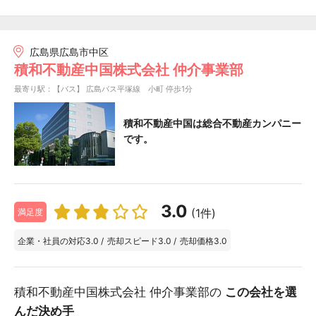
広島県広島市中区
積和不動産中国株式会社 仲介事業部
最寄り駅：【バス】 広島バス平塚線 小町 停歩1分
積和不動産中国は総合不動産カンパニー
です。
3.0
(1件)
満足度
企業・社員の対応
3.0
/
売却スピード
3.0
/
売却価格
3.0
積和不動産中国株式会社 仲介事業部の
この会社を選
んだ決め手