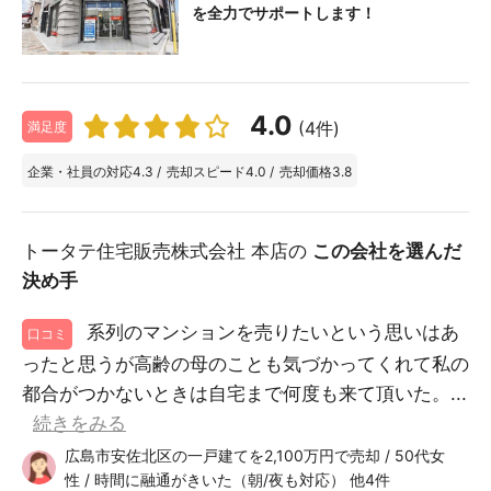
を全力でサポートします！
4.0
(4件)
満足度
企業・社員の対応
4.3
/
売却スピード
4.0
/
売却価格
3.8
トータテ住宅販売株式会社 本店の
この会社を選んだ
決め手
系列のマンションを売りたいという思いはあ
口コミ
ったと思うが高齢の母のことも気づかってくれて私の
都合がつかないときは自宅まで何度も来て頂いた。...
続きをみる
広島市安佐北区の一戸建てを2,100万円で売却 / 50代女
性 / 時間に融通がきいた（朝/夜も対応） 他4件