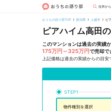
住所か
おうちの語り部TOP
新潟県
上越市
ピ
ピアハイム高田の
このマンションは過去の実績
175万円～325万円
で売却で
上記価格は過去の実績からの目安
STEP
1