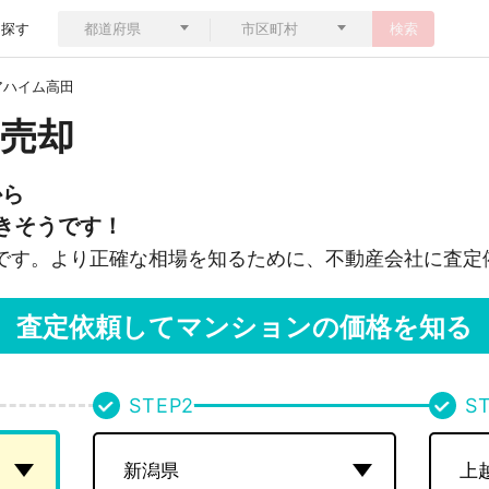
ら探す
検索
アハイム高田
売却
から
きそうです！
です。より正確な相場を知るために、不動産会社に査定
査定依頼してマンションの価格を知る
STEP
2
S