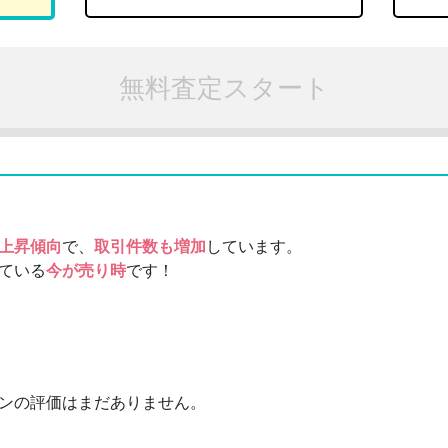
無料査定スタート
上昇傾向
で、
取引件数も増加
しています。
ている
今が売り時
です！
ンの評価はまだありません。