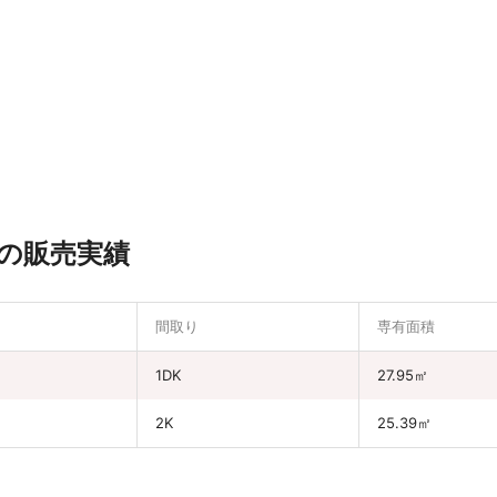
の販売実績
間取り
専有面積
1DK
27.95㎡
2K
25.39㎡