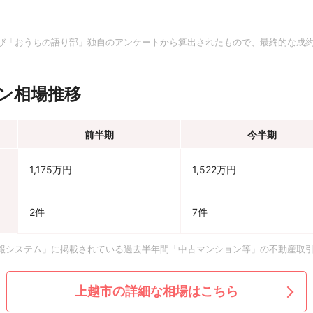
。
び「おうちの語り部」独自のアンケートから算出されたもので、最終的な成
ン相場推移
前半期
今半期
1,175万円
1,522万円
2件
7件
報システム」に掲載されている過去半年間「中古マンション等」の不動産取
上越市の詳細な相場はこちら