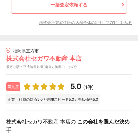
一括査定依頼する
株式会社東武住販の店舗全体の評判（27件）をみる
福岡県直方市
株式会社セガワ不動産 本店
最寄り駅：平成筑豊鉄道/南直方御殿口 歩7分
5.0
(1件)
満足度
企業・社員の対応
5.0
/
売却スピード
5.0
/
売却価格
5.0
株式会社セガワ不動産 本店の
この会社を選んだ決め
手