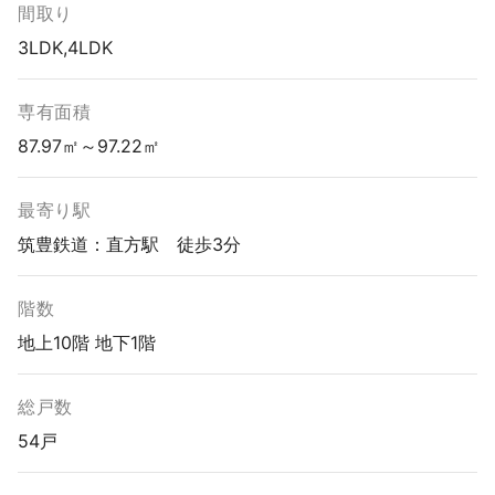
間取り
3LDK,4LDK
専有面積
87.97㎡～97.22㎡
最寄り駅
筑豊鉄道：直方駅 徒歩3分
階数
地上10階 地下1階
総戸数
54戸