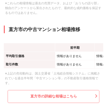
※これらの相場情報は過去の売買データ、および「おうちの語り部」
独自のアンケートから算出されたもので、最終的な成約価格を保証す
るものではありません。
直方市の中古マンション相場推移
前半期
平均取引価格
情報がありません
情報が
取引件数
情報がありません
情報が
※上記の売却動向は、国土交通省「土地総合情報システム」に掲載さ
れている過去半年間「中古マンション等」の不動産取引価格情報で
す。
直方市の詳細な相場はこちら