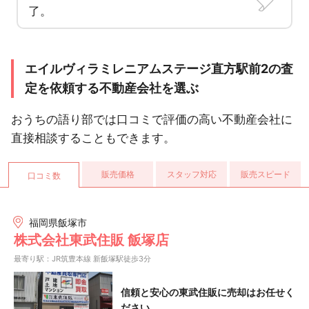
了。
エイルヴィラミレニアムステージ直方駅前2の査
定を依頼する不動産会社を選ぶ
おうちの語り部では口コミで評価の高い不動産会社に
直接相談することもできます。
販売価格
スタッフ対応
販売スピード
口コミ数
福岡県飯塚市
株式会社東武住販 飯塚店
最寄り駅：JR筑豊本線 新飯塚駅徒歩3分
信頼と安心の東武住販に売却はお任せく
ださい。