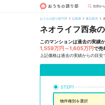
住所か
おうちの語り部TOP
広島県
東広島市
ネオライフ西条の
このマンションは過去の実績
1,559万円～1,605万円
で売
上記価格は過去の実績からの目安
STEP
1