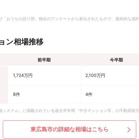
。
び「おうちの語り部」独自のアンケートから算出されたもので、最終的な成
ョン相場推移
前半期
今半期
1,724万円
2,100万円
8件
4件
報システム」に掲載されている過去半年間「中古マンション等」の不動産取
東広島市の詳細な相場はこちら