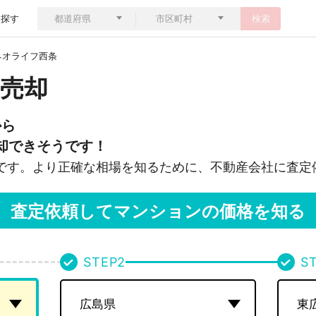
ら探す
検索
ネオライフ西条
売却
から
却できそうです！
です。より正確な相場を知るために、不動産会社に査定
査定依頼してマンションの価格を知る
STEP
2
S