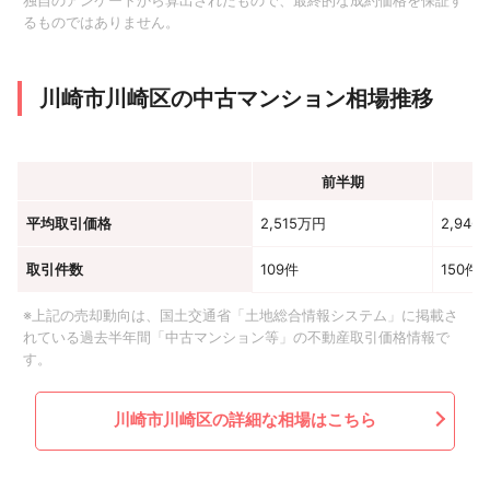
独自のアンケートから算出されたもので、最終的な成約価格を保証す
るものではありません。
川崎市川崎区の中古マンション相場推移
前半期
平均取引価格
2,515万円
2,946
取引件数
109件
150件
※上記の売却動向は、国土交通省「土地総合情報システム」に掲載さ
れている過去半年間「中古マンション等」の不動産取引価格情報で
す。
川崎市川崎区の詳細な相場はこちら