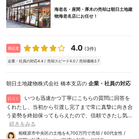
海老名・座間・厚木の売却は朝日土地建
物海老名店にお任せ！
4.0
(3件)
満足度
企業・社員の対応
4.4
/
売却スピード
4.0
/
売却価格
3.7
朝日土地建物株式会社 橋本支店の
企業・社員の対応
いつも迅速かつ丁寧にこちらの質問に回答を
口コミ
くれたし、当初から引渡し完了まで常に真摯に向き合
う姿勢を終始保ってもらえたので、信頼できたし気...
続きをみる
相模原市中央区の土地を4,700万円で売却 / 60代女性 /