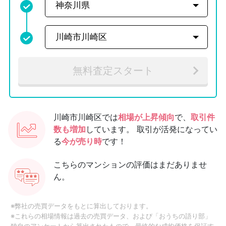
無料査定スタート
川崎市川崎区では
相場が上昇傾向
で、
取引件
数も増加
しています。
取引が活発になってい
る
今が売り時
です！
こちらのマンションの評価はまだありませ
ん。
※弊社の売買データをもとに算出しております。
※これらの相場情報は過去の売買データ、および「おうちの語り部」