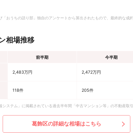
。
び「おうちの語り部」独自のアンケートから算出されたもので、最終的な成
ン相場推移
前半期
今半期
2,483万円
2,472万円
118件
205件
報システム」に掲載されている過去半年間「中古マンション等」の不動産取
葛飾区の詳細な相場はこちら