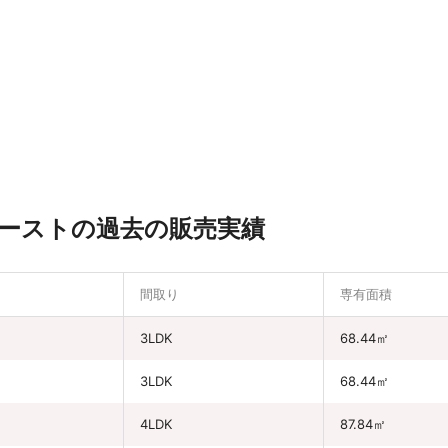
ーストの過去の販売実績
間取り
専有面積
円
3LDK
68.44㎡
3LDK
68.44㎡
円
4LDK
87.84㎡