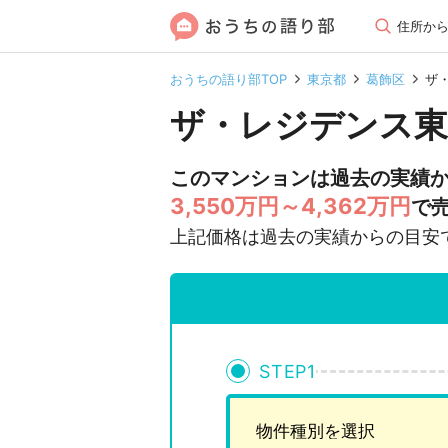
住所か
おうちの語り部TOP
東京都
葛飾区
ザ
ザ・レジデンス東
このマンションは過去の実績
3,550万円～4,362万円
で
上記価格は過去の実績からの目安
STEP
1