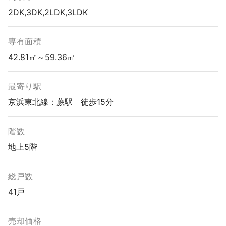
2DK,3DK,2LDK,3LDK
専有面積
42.81㎡～59.36㎡
最寄り駅
京浜東北線：蕨駅 徒歩15分
階数
地上5階
総戸数
41戸
売却価格