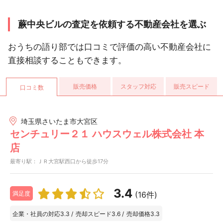
蕨中央ビルの査定を依頼する不動産会社を選ぶ
おうちの語り部では口コミで評価の高い不動産会社に
直接相談することもできます。
販売価格
スタッフ対応
販売スピード
口コミ数
埼玉県さいたま市大宮区
センチュリー２１ ハウスウェル株式会社 本
店
最寄り駅：ＪＲ大宮駅西口から徒歩17分
3.4
(16件)
満足度
企業・社員の対応
3.3
/
売却スピード
3.6
/
売却価格
3.3