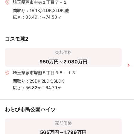
埼玉県蕨市中央１丁目７－１
間取り：
1R,1K,2LDK,3LDK,他
広さ：
33.49㎡～74.53㎡
コスモ蕨2
売却価格
950万円～2,080万円
埼玉県蕨市塚越５丁目３８－１３
間取り：
2SDK,2LDK,3LDK
広さ：
56.82㎡～64.79㎡
わらび市民公園ハイツ
売却価格
565万円～1,799万円