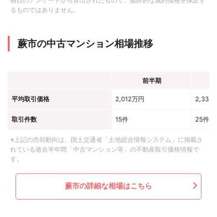
独自のアンケートから算出されたもので、最終的な成約価格を保証す
るものではありません。
蕨市の中古マンション相場推移
前半期
平均取引価格
2,012万円
2,334
取引件数
15件
25件
※上記の売却動向は、国土交通省「土地総合情報システム」に掲載さ
れている過去半年間「中古マンション等」の不動産取引価格情報で
す。
蕨市の詳細な相場はこちら