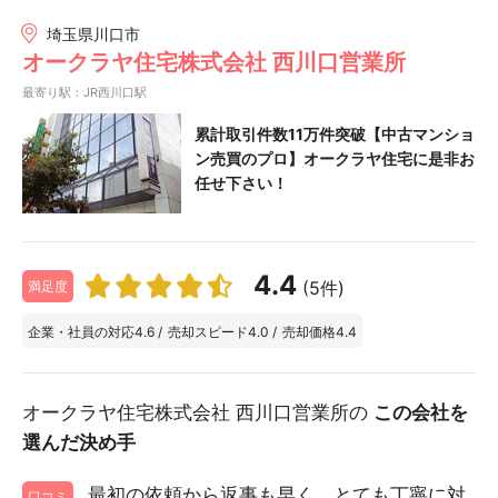
埼玉県川口市
オークラヤ住宅株式会社 西川口営業所
最寄り駅：JR西川口駅
累計取引件数11万件突破【中古マンショ
ン売買のプロ】オークラヤ住宅に是非お
任せ下さい！
4.4
(5件)
満足度
企業・社員の対応
4.6
/
売却スピード
4.0
/
売却価格
4.4
オークラヤ住宅株式会社 西川口営業所の
この会社を
選んだ決め手
最初の依頼から返事も早く、とても丁寧に対
口コミ