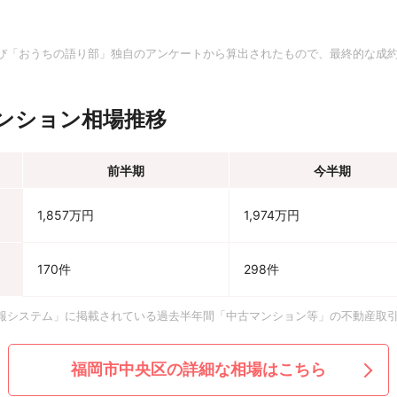
。
び「おうちの語り部」独自のアンケートから算出されたもので、最終的な成
ンション相場推移
前半期
今半期
1,857万円
1,974万円
170件
298件
報システム」に掲載されている過去半年間「中古マンション等」の不動産取
福岡市中央区の詳細な相場はこちら