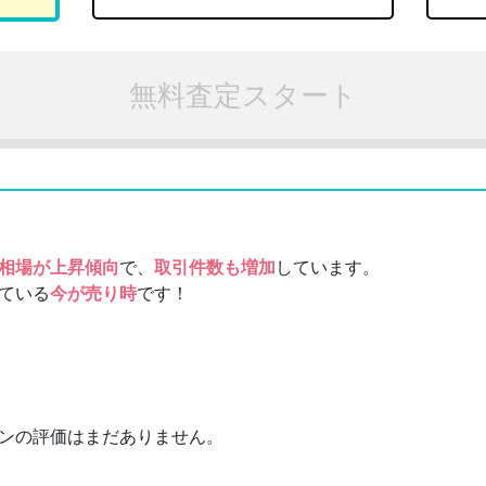
無料査定スタート
相場が上昇傾向
で、
取引件数も増加
しています。
ている
今が売り時
です！
ンの評価はまだありません。