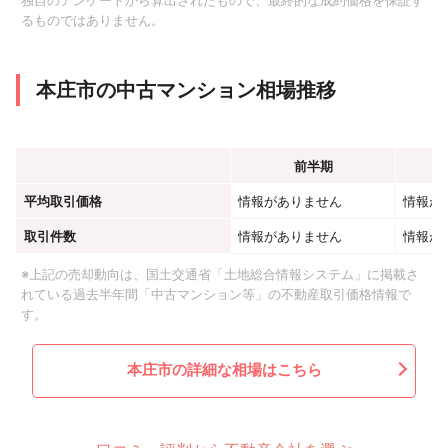
独自のアンケートから算出されたもので、最終的な成約価格を保証す
るものではありません。
本庄市の中古マンション相場推移
前半期
平均取引価格
情報がありません
情報が
取引件数
情報がありません
情報が
※上記の売却動向は、国土交通省「土地総合情報システム」に掲載さ
れている過去半年間「中古マンション等」の不動産取引価格情報で
す。
本庄市の詳細な相場はこちら