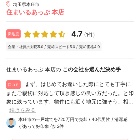
埼玉県本庄市
住まいるあっぷ 本店
4.7
(1件)
満足度
企業・社員の対応
5.0
/
売却スピード
5.0
/
売却価格
4.0
住まいるあっぷ 本店の
この会社を選んだ決め手
まず、はじめてお逢いした際にとても丁寧に
口コミ
またご親切に対応して頂き感じの良い方だった。と印
象に残っています、物件にも近く地元に強そう、相...
続きをみる
本庄市の一戸建てを720万円で売却 / 40代男性 / 清潔感
があって好印象 他12件