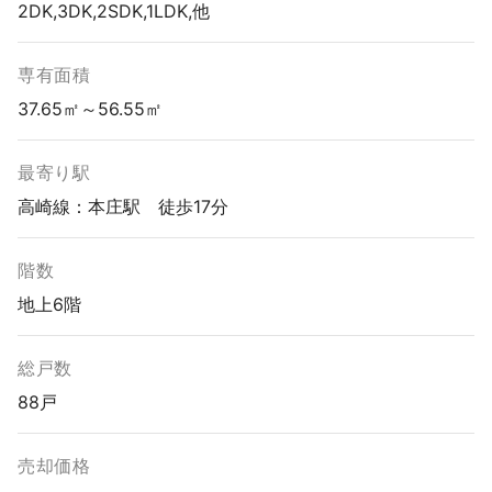
2DK,3DK,2SDK,1LDK,他
専有面積
37.65㎡～56.55㎡
最寄り駅
高崎線：本庄駅 徒歩17分
階数
地上6階
総戸数
88戸
売却価格