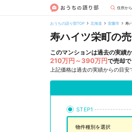
住所か
おうちの語り部TOP
北海道
室蘭市
寿
寿ハイツ栄町の売
このマンションは過去の実績
210万円～390万円
で売却で
上記価格は過去の実績からの目安
STEP
1