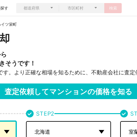
ら探す
検索
ハイツ栄町
却
から
きそうです！
です。より正確な相場を知るために、不動産会社に査定
査定依頼してマンションの価格を知る
STEP
2
S