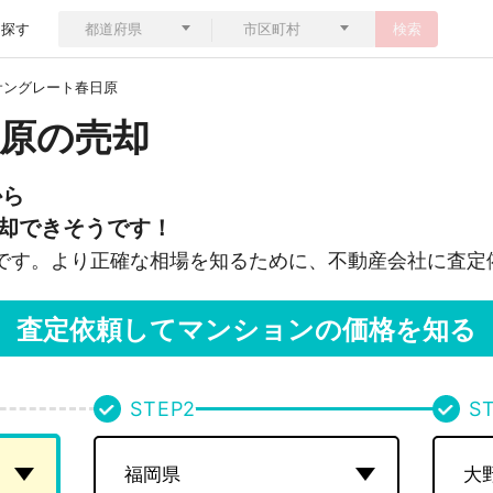
ら探す
検索
サングレート春日原
原の売却
から
却できそうです！
です。より正確な相場を知るために、不動産会社に査定
査定依頼してマンションの価格を知る
STEP
2
S