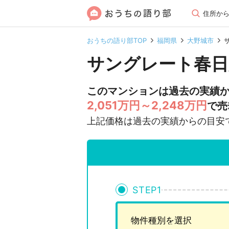
住所か
おうちの語り部TOP
福岡県
大野城市
サングレート春日
このマンションは過去の実績
2,051万円～2,248万円
で売
上記価格は過去の実績からの目安
STEP
1