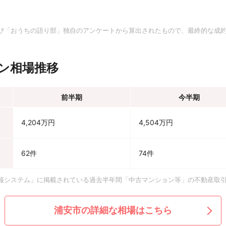
。
び「おうちの語り部」独自のアンケートから算出されたもので、最終的な成
ン相場推移
前半期
今半期
4,204万円
4,504万円
62件
74件
報システム」に掲載されている過去半年間「中古マンション等」の不動産取
浦安市の詳細な相場はこちら