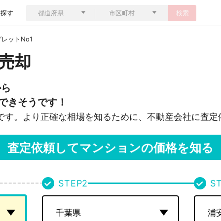
ら探す
検索
レットNo1
の売却
から
できそうです！
です。より正確な相場を知るために、不動産会社に査定
査定依頼してマンションの価格を知る
STEP
2
S