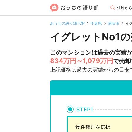
住所か
おうちの語り部TOP
千葉県
浦安市
イグ
イグレットNo1
このマンションは過去の実績
834万円～1,079万円
で売却
上記価格は過去の実績からの目安
STEP
1