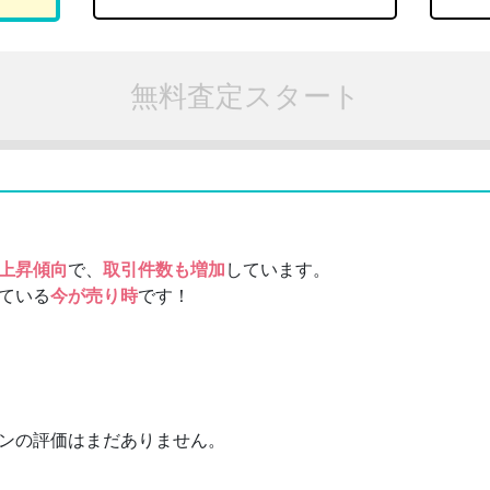
無料査定スタート
上昇傾向
で、
取引件数も増加
しています。
ている
今が売り時
です！
ンの評価はまだありません。