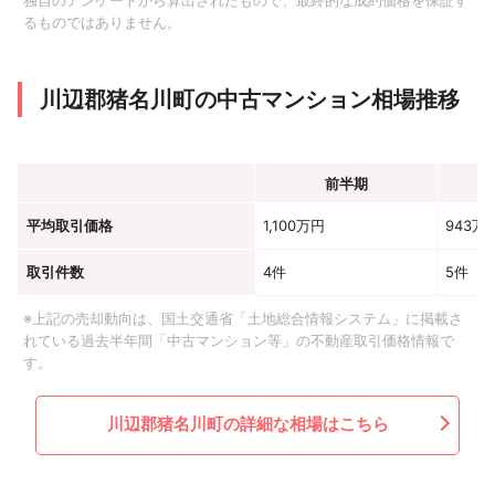
独自のアンケートから算出されたもので、最終的な成約価格を保証す
るものではありません。
川辺郡猪名川町の中古マンション相場推移
前半期
平均取引価格
1,100万円
943万
取引件数
4件
5件
※上記の売却動向は、国土交通省「土地総合情報システム」に掲載さ
れている過去半年間「中古マンション等」の不動産取引価格情報で
す。
川辺郡猪名川町の詳細な相場はこちら