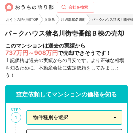
会社を検索
おうちの語り部TOP
兵庫県
川辺郡猪名川町
パ－クハウス猪名川街壱
パ－クハウス猪名川街壱番館Ｂ棟の売却
このマンションは過去の実績から
737万円～908万円
で売却できそうです！
上記価格は過去の実績からの目安です。より正確な相場
を知るために、不動産会社に査定依頼をしてみましょ
う！
査定依頼してマンションの価格を知る
STEP
1