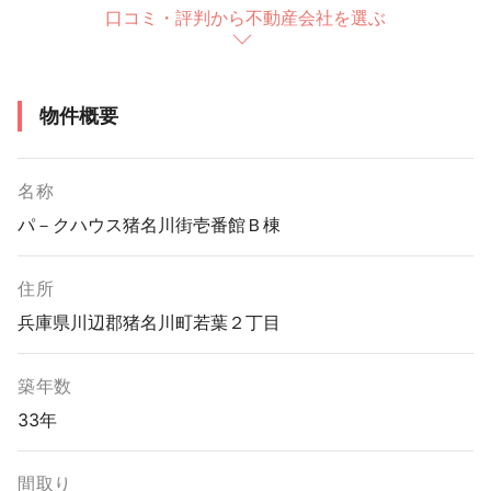
口コミ・評判から不動産会社を選ぶ
物件概要
名称
パ－クハウス猪名川街壱番館Ｂ棟
住所
兵庫県川辺郡猪名川町若葉２丁目
築年数
33年
間取り