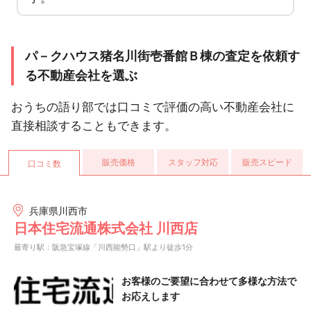
パ－クハウス猪名川街壱番館Ｂ棟の査定を依頼す
る不動産会社を選ぶ
おうちの語り部では口コミで評価の高い不動産会社に
直接相談することもできます。
販売価格
スタッフ対応
販売スピード
口コミ数
兵庫県川西市
日本住宅流通株式会社 川西店
最寄り駅：阪急宝塚線「川西能勢口」駅より徒歩1分
お客様のご要望に合わせて多様な方法で
お応えします