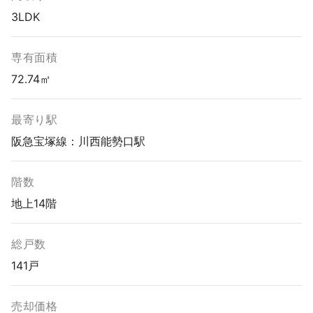
3LDK
専有面積
72.74㎡
最寄り駅
阪急宝塚線：川西能勢口駅
階数
地上14階
総戸数
141戸
売却価格