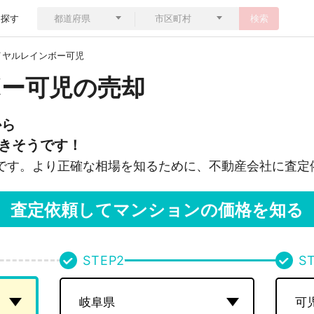
ら探す
検索
イヤルレインボー可児
ー可児の売却
から
きそうです！
です。より正確な相場を知るために、不動産会社に査定
査定依頼してマンションの価格を知る
STEP
2
S