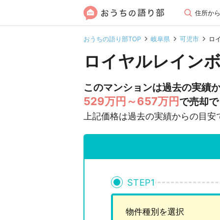
住所か
おうちの語り部TOP
岐阜県
可児市
ロ
ロイヤルレインボ
このマンションは過去の実績
529万円～657万円
で売却で
上記価格は過去の実績からの目安
STEP
1