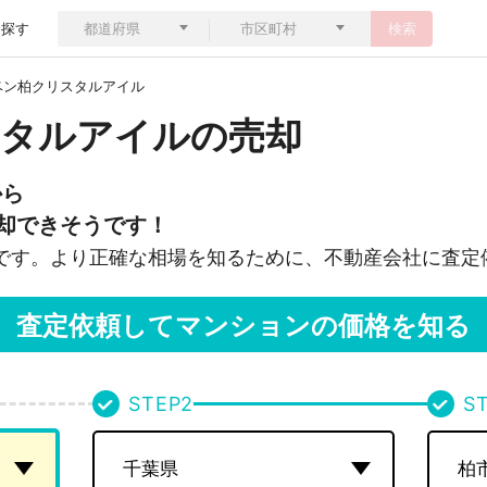
ら探す
検索
ベン柏クリスタルアイル
タルアイルの売却
から
却できそうです！
です。より正確な相場を知るために、不動産会社に査定
査定依頼してマンションの価格を知る
STEP
2
S