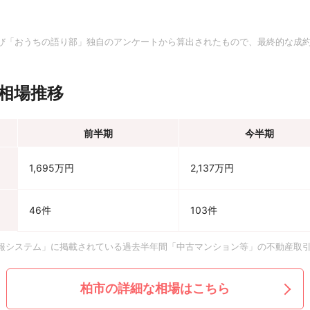
。
び「おうちの語り部」独自のアンケートから算出されたもので、最終的な成
相場推移
前半期
今半期
1,695万円
2,137万円
46件
103件
報システム」に掲載されている過去半年間「中古マンション等」の不動産取
柏市の詳細な相場はこちら