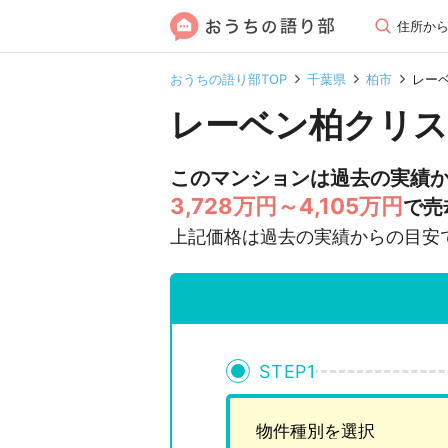
住所か
おうちの語り部TOP
千葉県
柏市
レー
レーベン柏クリス
このマンションは過去の実績
3,728万円～4,105万円
で売
上記価格は過去の実績からの目安
STEP
1