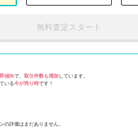
無料査定スタート
昇傾向
で、
取引件数も増加
しています。
ている
今が売り時
です！
ンの評価はまだありません。