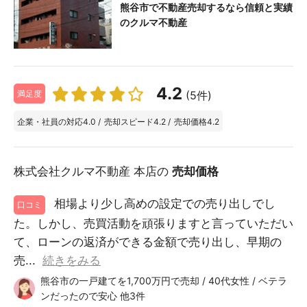
熊谷市で不動産売却するなら信頼と実績
のクルマ不動産
4.2
(5件)
満足度
企業・社員の対応
4.0
/
売却スピード
4.2
/
売却価格
4.2
株式会社クルマ不動産 本店の
売却価格
相場より少し高めの設定での売り出しでし
口コミ
た。しかし、売買活動を頑張りますと言っていただい
て、ローンの返済ができる金額で売り出し、早期の
売...
続きをみる
熊谷市の一戸建てを1,700万円で売却 / 40代女性 / ベテラ
ンだったので安心 他3件