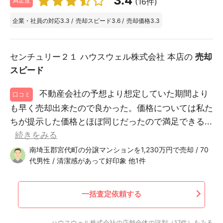
3.4
(16件)
満足度
企業・社員の対応
3.3
/
売却スピード
3.6
/
売却価格
3.3
センチュリー２１ ハウスウェル株式会社 本店の
売却
スピード
不動産会社の予想より想定していた期間より
口コミ
も早く売却出来たので良かった。価格については私た
ちが提示した価格とほぼ同じだったので満足できる...
続きをみる
南埼玉郡宮代町の分譲マンションを1,230万円で売却 / 70
代男性 / 清潔感があって好印象 他1件
一括査定依頼する
ハウスウェル株式会社の店舗全体の評判（17件）をみる