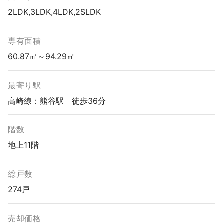
2LDK,3LDK,4LDK,2SLDK
専有面積
60.87㎡～94.29㎡
最寄り駅
高崎線：熊谷駅 徒歩36分
階数
地上11階
総戸数
274戸
売却価格