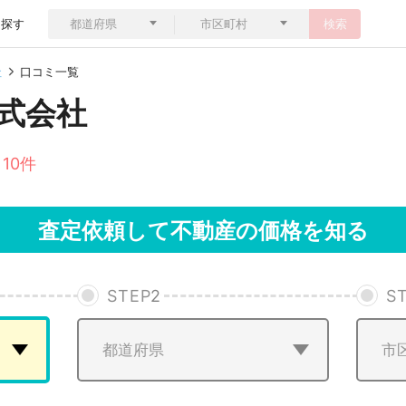
ら探す
検索
社
口コミ一覧
式会社
10件
査定依頼して不動産の価格を知る
STEP
2
S