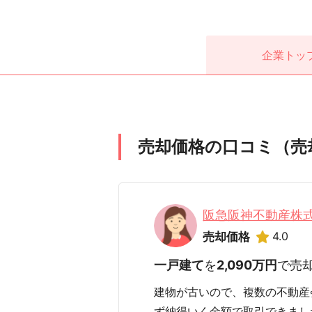
企業
トッ
売却価格の口コミ（売
阪急阪神不動産株
4.0
売却価格
一戸建て
を
2,090万円
で売
建物が古いので、複数の不動産
ず納得いく金額で取引できまし