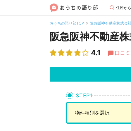
住所か
おうちの語り部TOP
阪急阪神不動産株式会
阪急阪神不動産株
4.1
口コミ 
STEP
1