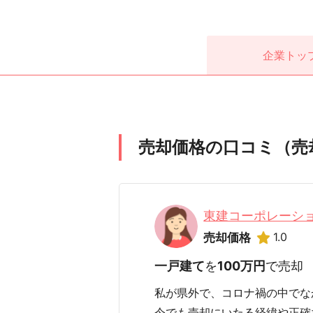
企業
トッ
売却価格の口コミ（売
東建コーポレーシ
1.0
売却価格
一戸建て
を
100万円
で売却
私が県外で、コロナ禍の中でな
今でも売却にいたる経緯や正確